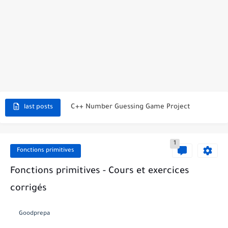
C++ Student Grade Tracker Project with code source
C++ Currency Converter Project with code source
C++ Number Guessing Game Project
last posts
Top 30 C++ Projects Ideas For Beginners to Advanced
1
C++ Simple Text Editor Project
Fonctions primitives
C++ program to make a simple calculator project
Fonctions primitives - Cours et exercices
corrigés
La Communication Oral en PDF
366 jours pour mieux vous exprimer en français en PDF
Goodprepa