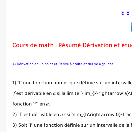
⏬⏬
Cours de math : Résumé Dérivation et ét
A) Dérivation en un point et Dérivé à droite et dérivé à gauche.
1) `f` une fonction numérique définie sur un intervall
𝑓 est dérivable en 𝑎 si la limite `\lim_{x\rightarrow a}\
fonction `f'` en 𝒂.
2) `f` est dérivable en 𝑎 ssi `\lim_{h\rightarrow 0}\frac
3) Soit `f` une fonction définie sur un intervalle de la for