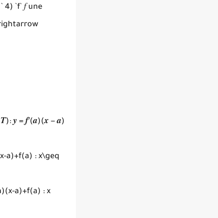
4) `f` 𝑓 une
x\rightarrow
 = 𝒇′(𝒂)(𝒙 − 𝒂)
x-a)+f(a) : x\geq
)(x-a)+f(a) : x