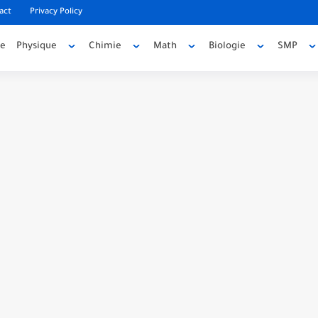
act
Privacy Policy
ée
Physique
Chimie
Math
Biologie
SMP
code source
e source