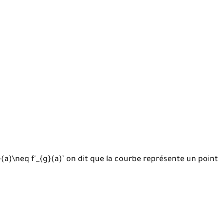
{d}(a)\neq f'_{g}(a)` on dit que la courbe représente un point