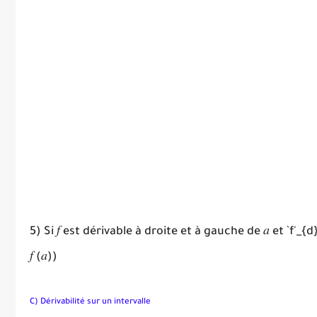
5) Si 𝑓 est dérivable à droite et à gauche de 𝑎 et `f'_
𝑓 (𝑎))
C) Dérivabilité sur un intervalle