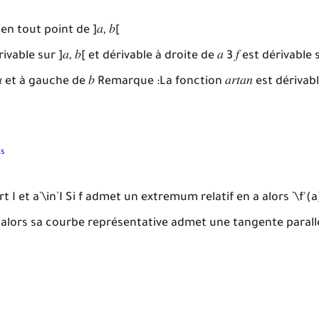
e en tout point de ]𝑎, 𝑏[
ivable sur ]𝑎, 𝑏[ et dérivable à droite de 𝑎 3 𝑓 est dérivable s
 𝑎 et à gauche de 𝑏 Remarque :La fonction 𝑎𝑟𝑡𝑎𝑛 est dériva
ns
t I et a`\in`I Si f admet un extremum relatif en a alors `\f'(
, alors sa courbe représentative admet une tangente parallèle 