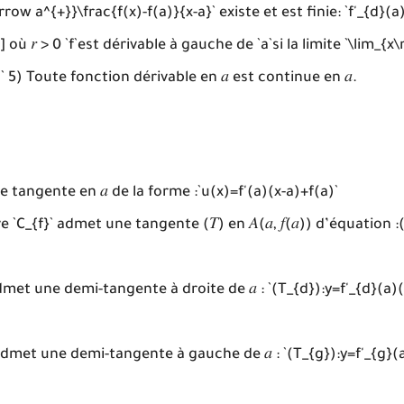
rrow a^{+}}\frac{f(x)-f(a)}{x-a}` existe et est finie: `f'_{d}(a)` 
] où 𝑟 > 0 `f`est dérivable à gauche de `a`si la limite `\lim_{
(a)` 5) Toute fonction dérivable en 𝑎 est continue en 𝑎.
ine tangente en 𝑎 de la forme :`u(x)=f'(a)(x-a)+f(a)`
C_{f}` admet une tangente (𝑇) en 𝐴(𝑎, 𝑓(𝑎)) d’équation :(𝑻): 
admet une demi-tangente à droite de 𝑎 : `(T_{d}):y=f'_{d}(a)(
 admet une demi-tangente à gauche de 𝑎 : `(T_{g}):y=f'_{g}(a