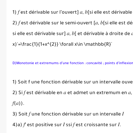
1) 𝑓 est dérivable sur l’ouvert] 𝑎, 𝑏[si elle est dérivabl
2) 𝑓 est dérivable sur le semi-ouvert [𝑎, 𝑏[si elle est dér
si elle est dérivable sur] 𝑎, 𝑏[ et dérivable à droite de
x)'=\frac{1}{1+x^{2}} \forall x\in \mathbb{R}`
D)Monotonie et extremums d’une fonction : concavité ; points d’inflexio
1) Soit f une fonction dérivable sur un intervalle ouver
2) Si 𝑓 est dérivable en 𝑎 et admet un extremum en 𝑎
𝑓(𝑎)).
3)
Soit
𝑓
une fonction dérivable sur un intervalle
𝐼
4)a)
𝑓
′ est positive sur
𝐼
ssi
𝑓
est croissante sur
𝐼
.