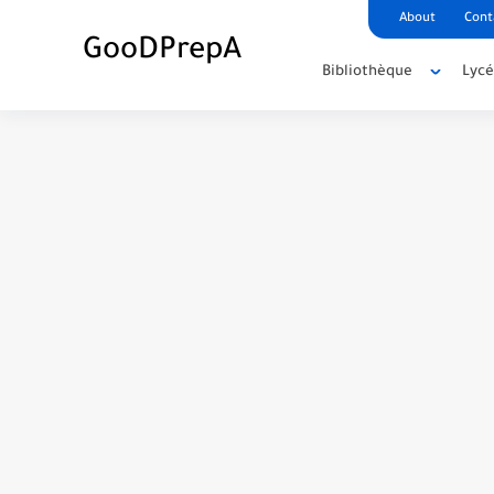
About
Cont
GooDPrepA
Bibliothèque
Lyc
C++ Student Grade Tracker Project with 
C++ Currency Converter Project with cod