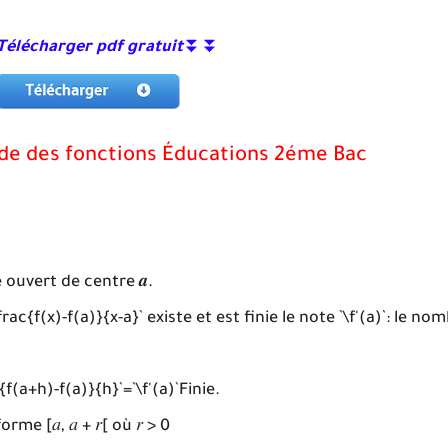
Télécharger pdf gratuit
⏬⏬
ude des fonctions Éducations 2éme Bac
e ouvert de centre 𝒂.
frac{f(x)-f(a)}{x-a}` existe et est finie le note `\f'(a)`: le no
{f(a+h)-f(a)}{h}`=`\f'(a)`Finie.
me [𝑎, 𝑎 + 𝑟[ où 𝑟 > 0