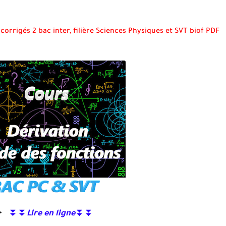
corrigés 2 bac inter, filière Sciences Physiques et SVT biof PDF
⏬⏬
Lire en ligne
⏬⏬