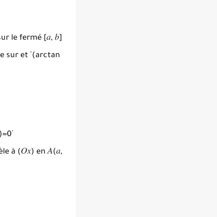
ur le fermé [𝑎, 𝑏]
ble sur et `(arctan
a)=0`
à (𝑂𝑥) en 𝐴(𝑎,