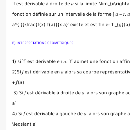
`f`est dérivable à droite de 𝑎 si la limite `\lim_{x\righta
fonction définie sur un intervalle de la forme ] 𝑎 − 𝑟, 
a^{-}}\frac{f(x)-f(a)}{x-a}` existe et est finie: `f'_{g}
B) INTERPRETATIONS GEOMETRIQUES.
1) si `f` est dérivable en 𝑎. `f` admet une fonction aff
2)Si 𝑓 est dérivable en 𝑎 alors sa courbe représentative `
+ 𝒇(𝒂)
3) Si 𝑓 est dérivable à droite de 𝑎, alors son graphe 
a`
4) Si 𝑓 est dérivable à gauche de 𝑎, alors son graphe
\leqslant a`