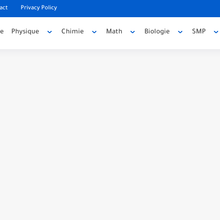
act
Privacy Policy
ée
Physique
Chimie
Math
Biologie
SMP
code source
e source