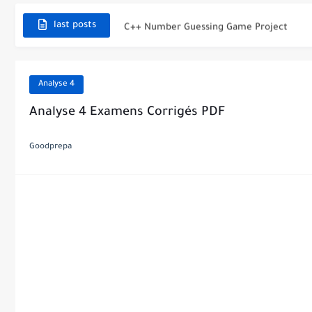
C++ Number Guessing Game Project
last posts
Top 30 C++ Projects Ideas For Beginners 
C++ Simple Text Editor Project
Analyse 4
C++ program to make a simple calculator
Analyse 4 Examens Corrigés PDF
La Communication Oral en PDF
Goodprepa
366 jours pour mieux vous exprimer en fr
Transformations spontanées dans les pile
Chute libre verticale d’un solide