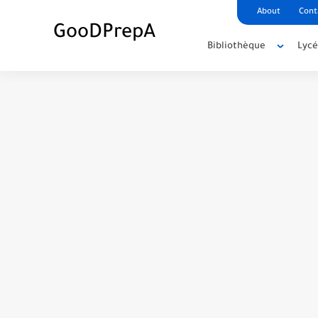
About
Cont
GooDPrepA
Bibliothèque
Lyc
C++ Student Grade Tracker Project with 
C++ Currency Converter Project with cod