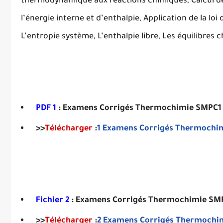
thermodynamique aux réactions chimiques, Calcul de 
l’énergie interne et d’enthalpie, Application de la loi 
L’entropie système, L’enthalpie libre, Les équilibres 
PDF 1
: Examens Corrigés Thermochimie SMPC1 Fa
>>
Télécharger
:
1
Examens Corrigés Thermochi
Fichier 2
: Examens Corrigés Thermochimie SMPC
>>
Télécharger
:
2
Examens Corrigés Thermochi