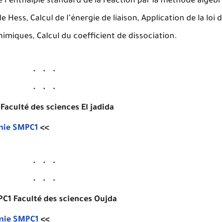
l’enthalpie standard de la réaction par la méthode algébri
de Hess, Calcul de l’énergie de liaison, Application de la loi 
chimiques, Calcul du coefficient de dissociation.
culté des sciences El jadida
mie SMPC1
<<
1 Faculté des sciences Oujda
mie SMPC1
<<