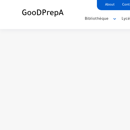
About
Cont
GooDPrepA
Bibliothèque
Lyc
C++ Student Grade Tracker Project with 
C++ Currency Converter Project with cod