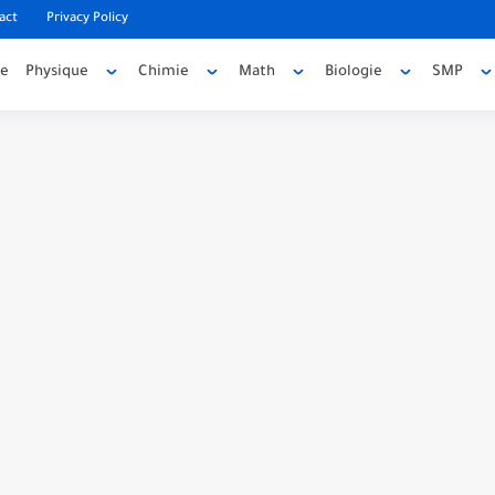
act
Privacy Policy
ée
Physique
Chimie
Math
Biologie
SMP
code source
e source