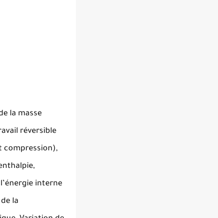
 de la masse
avail réversible
et compression),
enthalpie,
 l’énergie interne
de la