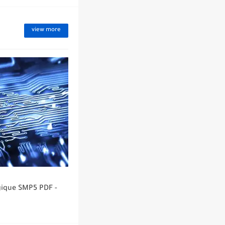
view more
gique SMP5 PDF -