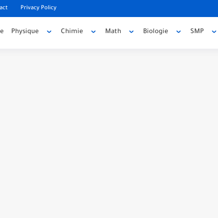
act
Privacy Policy
ée
Physique
Chimie
Math
Biologie
SMP
code source
e source