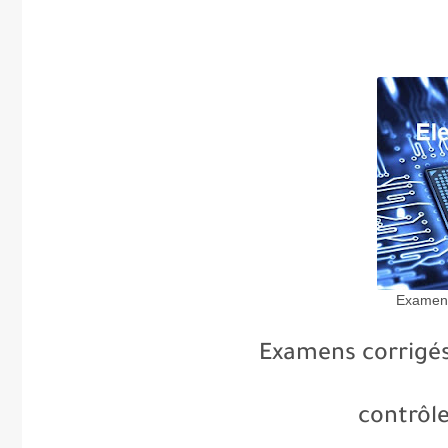
Examens
Examens corrigé
contrôl