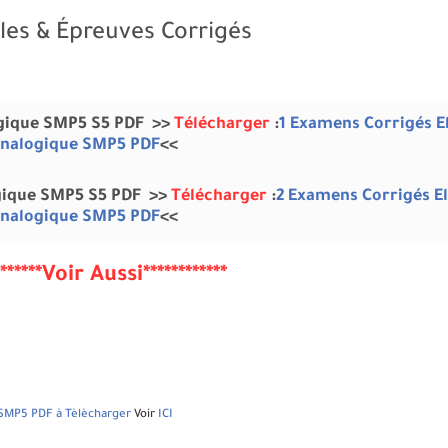
les & Épreuves Corrigés
gique SMP5 S5
PDF
>>
Télécharger
:
1 Examens Corrigés
E
nalogique
SMP5 PDF
<<
gique SMP5 S5
PDF
>>
Télécharger
:
2 Examens Corrigés
E
nalogique
SMP5 PDF
<<
*******Voir Aussi************
s SMP5 PDF à Tèlècharger
Voir
ICI