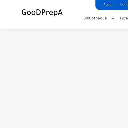
About
Cont
GooDPrepA
Bibliothèque
Lyc
C++ Student Grade Tracker Project with 
C++ Currency Converter Project with cod