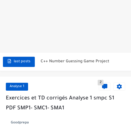
C++ Student Grade Tracker Project with code source
C++ Currency Converter Project with code source
C++ Number Guessing Game Project
last posts
Top 30 C++ Projects Ideas For Beginners to Advanced
2
C++ Simple Text Editor Project
Analyse 1
C++ program to make a simple calculator project
Exercices et TD corrigés Analyse 1 smpc S1
PDF SMP1- SMC1- SMA1
La Communication Oral en PDF
366 jours pour mieux vous exprimer en français en PDF
Goodprepa