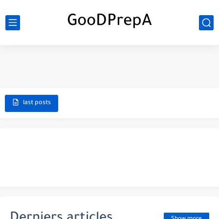
GooDPrepA
last posts