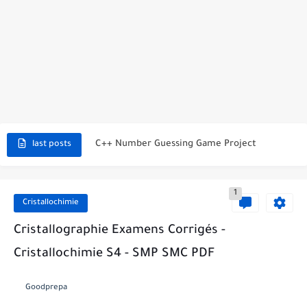
C++ Student Grade Tracker Project with code source
C++ Currency Converter Project with code source
C++ Number Guessing Game Project
last posts
Top 30 C++ Projects Ideas For Beginners to Advanced
C++ Simple Text Editor Project
1
Cristallochimie
C++ program to make a simple calculator project
Cristallographie Examens Corrigés -
La Communication Oral en PDF
Cristallochimie S4 - SMP SMC PDF
366 jours pour mieux vous exprimer en français en PDF
Goodprepa
Transformations spontanées dans les piles et production d'énergie 2bac