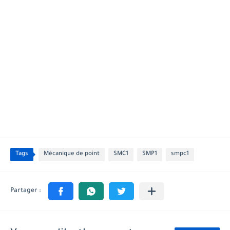
Tags
Mécanique de point
SMC1
SMP1
smpc1