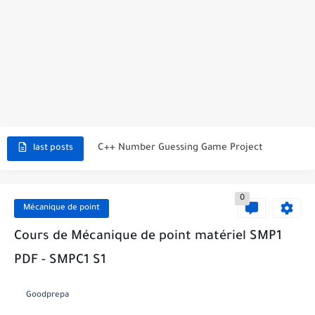
C++ Student Grade Tracker Project with code source
C++ Currency Converter Project with code source
C++ Number Guessing Game Project
last posts
Top 30 C++ Projects Ideas For Beginners to Advanced
0
C++ Simple Text Editor Project
Mécanique de point
C++ program to make a simple calculator project
Cours de Mécanique de point matériel SMP1
PDF - SMPC1 S1
La Communication Oral en PDF
366 jours pour mieux vous exprimer en français en PDF
Goodprepa