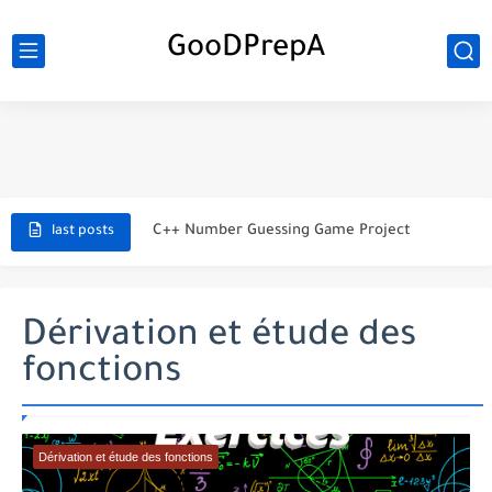
GooDPrepA
C++ Student Grade Tracker Project with code source
C++ Currency Converter Project with code source
C++ Number Guessing Game Project
last posts
Top 30 C++ Projects Ideas For Beginners to Advanced
C++ Simple Text Editor Project
Dérivation et étude des
fonctions
C++ program to make a simple calculator project
La Communication Oral en PDF
366 jours pour mieux vous exprimer en français en PDF
Dérivation et étude des fonctions