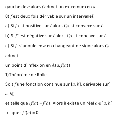
gauche de
𝑎
alors
𝑓
admet un extremum en
𝑎
8)
𝑓
est deux fois dérivable sur un intervalle
𝐼
.
a) Si
𝑓
′′est positive sur
𝐼
alors
𝐶
est convexe sur
𝐼
.
𝑓
b) Si
𝑓
′′ est négative sur
𝐼
alors
𝐶
est concave sur
𝐼
.
𝑓
c) Si
𝑓
′′ s’annule en
𝒂
en changeant de signe alors
𝐶
𝑓
admet
un point d’inflexion en
𝐴
(
𝑎
,
𝑓
(
𝑎
))
1)Théorème de Rolle
Soit
𝑓
une fonction continue sur [
𝑎
,
𝑏
], dérivable sur]
𝑎
,
𝑏
[
et telle que :
𝑓
(
𝑎
) =
𝑓
(
𝑏
). Alors il existe un réel
𝑐 ∈
]
𝑎
,
𝑏
[
tel que :
𝑓
′(
𝑐
) = 0