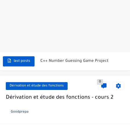
C++ Student Grade Tracker Project with code source
C++ Currency Converter Project with code source
C++ Number Guessing Game Project
last posts
Top 30 C++ Projects Ideas For Beginners to Advanced
0
C++ Simple Text Editor Project
Dérivation et étude des fonctions
C++ program to make a simple calculator project
Dérivation et étude des fonctions - cours 2
La Communication Oral en PDF
Goodprepa
366 jours pour mieux vous exprimer en français en PDF