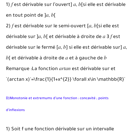
1) 𝑓 est dérivable sur l’ouvert] 𝑎, 𝑏[si elle est dérivable
en tout point de ]𝑎, 𝑏[
2) 𝑓 est dérivable sur le semi-ouvert [𝑎, 𝑏[si elle est
dérivable sur ]𝑎, 𝑏[ et dérivable à droite de 𝑎 3 𝑓 est
dérivable sur le fermé [𝑎, 𝑏] si elle est dérivable sur] 𝑎,
𝑏[ et dérivable à droite de 𝑎 et à gauche de 𝑏
Remarque :La fonction 𝑎𝑟𝑡𝑎𝑛 est dérivable sur et
`(arctan x)'=\frac{1}{1+x^{2}} \forall x\in \mathbb{R}`
D)Monotonie et extremums d’une fonction : concavité ; points
d’inflexions
1) Soit f une fonction dérivable sur un intervalle