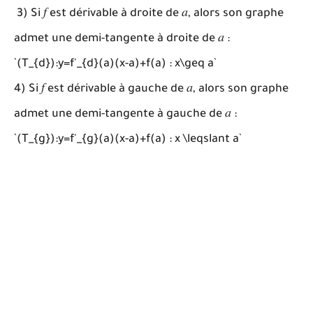
3) Si 𝑓 est dérivable à droite de 𝑎, alors son graphe
admet une demi-tangente à droite de 𝑎 :
`(T_{d}):y=f'_{d}(a)(x-a)+f(a) : x\geq a`
4) Si 𝑓 est dérivable à gauche de 𝑎, alors son graphe
admet une demi-tangente à gauche de 𝑎 :
`(T_{g}):y=f'_{g}(a)(x-a)+f(a) : x \leqslant a`