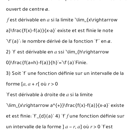
ouvert de centre 𝒂.
𝑓 est dérivable en 𝑎 si la limite `\lim_{x\rightarrow
a}\frac{f(x)-f(a)}{x-a}` existe et est finie le note
`\f'(a)`: le nombre dérivé de la fonction `f'` en 𝒂.
2) `f` est dérivable en 𝑎 ssi `\lim_{h\rightarrow
0}\frac{f(a+h)-f(a)}{h}`=`\f'(a)`Finie.
3) Soit `f` une fonction définie sur un intervalle de la
forme [𝑎, 𝑎 + 𝑟[ où 𝑟 > 0
`f`est dérivable à droite de 𝑎 si la limite
`\lim_{x\rightarrow a^{+}}\frac{f(x)-f(a)}{x-a}` existe
et est finie: `f'_{d}(a)` 4) `f` 𝑓 une fonction définie sur
un intervalle de la forme ] 𝑎 − 𝑟, 𝑎] où 𝑟 > 0 `f`est