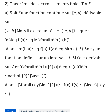
2) Théorème des accroissements finies T.A.F :
a)
Soit
𝑓
une fonction continue sur [
𝑎
,
𝑏
], dérivable
sur
]
𝑎
,
𝑏
[Alors il existe un réel
𝑐 ∈
]
𝑎
,
𝑏
[tel que :
`m\leq f'(x)\leq M \forall x\in ]a;b[`
Alors: `m(b-a)\leq f(b)-f(a)\leq M(b-a)` 3) Soit 𝑓 une
fonction définie sur un intervalle 𝐼. Si 𝑓 est dérivable
sur 𝑰 et `(\forall x\in I)(|f'(x)|)\leq k `(où`k\in
\mathbb{R}^{\ast +}`)
Alors: `(\forall (x,y)\in I^{2})(\ | f(x)-f(y) \ |)\leq k\| x-y
\ |)`