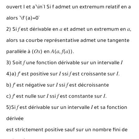
ouvert I et a`\in`I Si f admet un extremum relatif en a
alors `\f'(a)=0`
2) Si 𝑓 est dérivable en 𝑎 et admet un extremum en 𝑎,
alors sa courbe représentative admet une tangente
parallèle à (𝑂𝑥) en 𝐴(𝑎, 𝑓(𝑎)).
3)
Soit
𝑓
une fonction dérivable sur un intervalle
𝐼
4)a)
𝑓
′ est positive sur
𝐼
ssi
𝑓
est croissante sur
𝐼
.
b)
𝑓
′ est négative sur
𝐼
ssi
𝑓
est décroissante
c)
𝑓
′ est nulle sur
𝐼
ssi
𝑓
est constante sur
𝐼
.
5)
Si
𝑓
est dérivable sur un intervalle
𝐼
et sa fonction
dérivée
est strictement positive sauf sur un nombre fini de