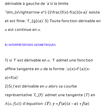
dérivable à gauche de `a`si la limite
`\lim_{x\rightarrow a^{-}}\frac{f(x)-f(a)}{x-a}` existe
et est finie: `f'_{g}(a)` 5) Toute fonction dérivable en
𝑎 est continue en 𝑎.
B) INTERPRETATIONS GEOMETRIQUES.
1) si `f` est dérivable en 𝑎. `f` admet une fonction
affine tangente en 𝑎 de la forme :`u(x)=f'(a)(x-
a)+f(a)`
2)Si 𝑓 est dérivable en 𝑎 alors sa courbe
représentative `C_{f}` admet une tangente (𝑇) en
𝐴(𝑎, 𝑓(𝑎)) d’équation :(𝑻): 𝒚 = 𝒇′(𝒂)(𝒙 − 𝒂) + 𝒇(𝒂)