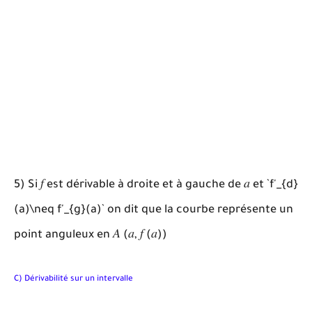
5) Si 𝑓 est dérivable à droite et à gauche de 𝑎 et `f'_{d}
(a)\neq f'_{g}(a)` on dit que la courbe représente un
point anguleux en 𝐴 (𝑎, 𝑓 (𝑎))
C) Dérivabilité sur un intervalle