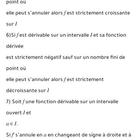
point où
elle peut s’annuler alors
𝑓
est strictement croissante
sur
𝐼
6)
Si
𝑓
est dérivable sur un intervalle
𝐼
et sa fonction
dérivée
est strictement négatif sauf sur un nombre fini de
point où
elle peut s’annuler alors
𝑓
est strictement
décroissante sur
𝐼
7)
Soit
𝑓
une fonction dérivable sur un intervalle
ouvert
𝐼
et
𝑎 ∈ 𝐼
.
Si
𝑓
′ s’annule en
𝑎
en changeant de signe à droite et à