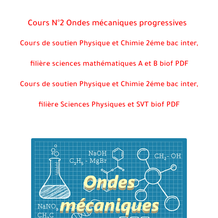
Cours N°2 Ondes mécaniques progressives
Cours de soutien Physique et Chimie 2éme bac inter,
filière sciences mathématiques A et B biof PDF
Cours de soutien Physique et Chimie 2éme bac inter,
filière Sciences Physiques et SVT biof PDF