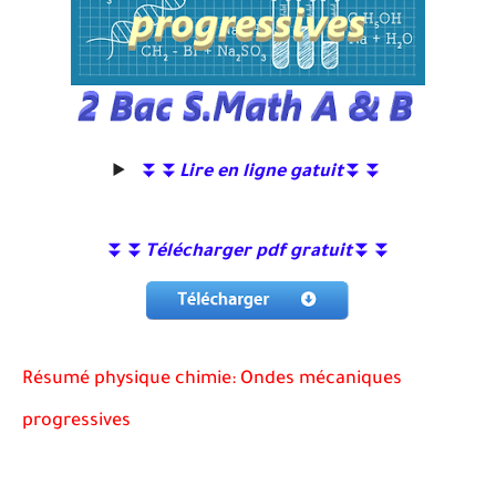
⏬⏬
Lire en ligne gatuit
⏬⏬
⏬⏬
Télécharger pdf gratuit
⏬⏬
Résumé physique chimie: Ondes mécaniques
progressives