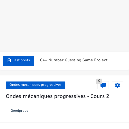
C++ Student Grade Tracker Project with code source
C++ Currency Converter Project with code source
C++ Number Guessing Game Project
last posts
Top 30 C++ Projects Ideas For Beginners to Advanced
C++ Simple Text Editor Project
0
Ondes mécaniques progressives
C++ program to make a simple calculator project
Ondes mécaniques progressives - Cours 2
La Communication Oral en PDF
Goodprepa
366 jours pour mieux vous exprimer en français en PDF
Transformations spontanées dans les piles et production d'énergie 2bac