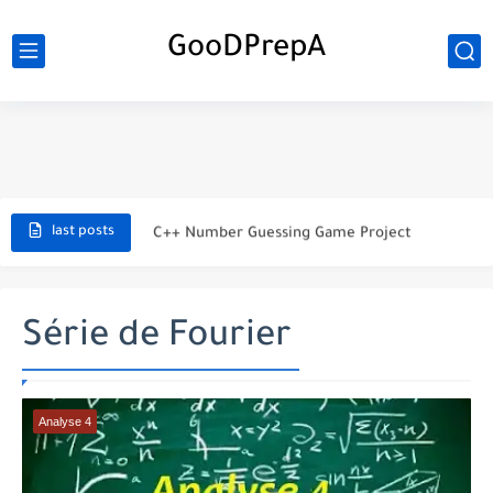
GooDPrepA
C++ Student Grade Tracker Project with code source
C++ Currency Converter Project with code source
C++ Number Guessing Game Project
last posts
Top 30 C++ Projects Ideas For Beginners to Advanced
C++ Simple Text Editor Project
Série de Fourier
C++ program to make a simple calculator project
La Communication Oral en PDF
Analyse 4
366 jours pour mieux vous exprimer en français en PDF