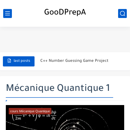
GooDPrepA
C++ Student Grade Tracker Project with code source
C++ Currency Converter Project with code source
C++ Number Guessing Game Project
last posts
Top 30 C++ Projects Ideas For Beginners to Advanced
C++ Simple Text Editor Project
Mécanique Quantique 1
C++ program to make a simple calculator project
La Communication Oral en PDF
cours Mécanique Quantique
366 jours pour mieux vous exprimer en français en PDF