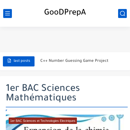
GooDPrepA
C++ Student Grade Tracker Project with code source
C++ Currency Converter Project with code source
C++ Number Guessing Game Project
last posts
Top 30 C++ Projects Ideas For Beginners to Advanced
C++ Simple Text Editor Project
1er BAC Sciences
Mathématiques
C++ program to make a simple calculator project
La Communication Oral en PDF
366 jours pour mieux vous exprimer en français en PDF
1er BAC Sciences et Technologies Electriques