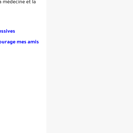
a médecine et la
essives
courage mes amis