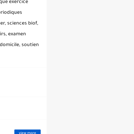
que exercice
eriodiques
r, sciences biof,
oirs, examen
 domicile, soutien
view more