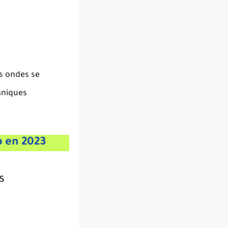
s ondes se
aniques
023
s