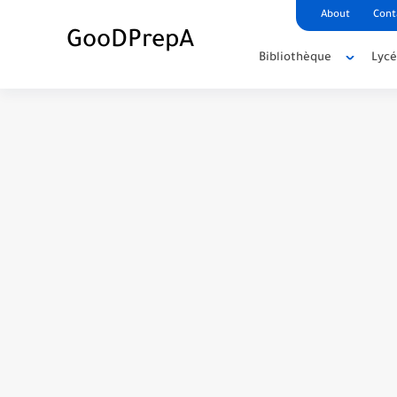
About
Cont
GooDPrepA
Bibliothèque
Lyc
C++ Student Grade Tracker Project with 
C++ Currency Converter Project with cod
C++ Number Guessing Game Project