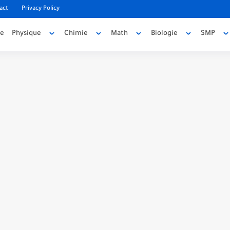
act
Privacy Policy
ée
Physique
Chimie
Math
Biologie
SMP
code source
e source