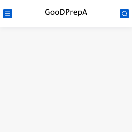
GooDPrepA
C++ Student Grade Tracker Project with code source
C++ Currency Converter Project with code source
C++ Number Guessing Game Project