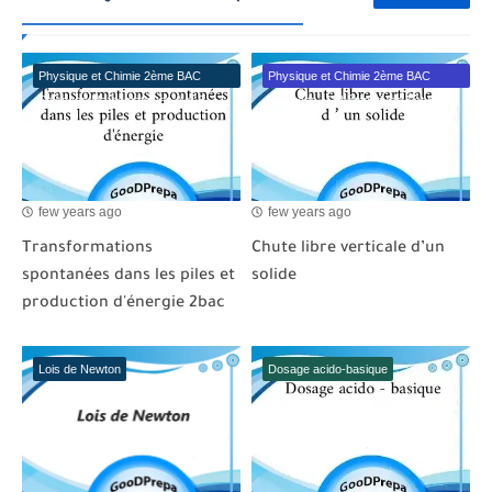
Physique et Chimie 2ème BAC
Physique et Chimie 2ème BAC
Sciences Mathématiques A et B
Sciences Mathématiques A et B
BIOF
BIOF
few years ago
few years ago
Transformations
Chute libre verticale d’un
spontanées dans les piles et
solide
production d'énergie 2bac
Lois de Newton
Dosage acido-basique