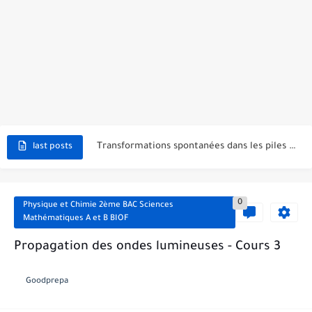
Top 30 C++ Projects Ideas For Beginners to Advanced
C++ Simple Text Editor Project
C++ program to make a simple calculator project
La Communication Oral en PDF
366 jours pour mieux vous exprimer en français en PDF
Transformations spontanées dans les piles et production d'énergie 2bac
last posts
Chute libre verticale d’un solide
0
Physique et Chimie 2ème BAC Sciences
Mathématiques A et B BIOF
Propagation des ondes lumineuses - Cours 3
Goodprepa