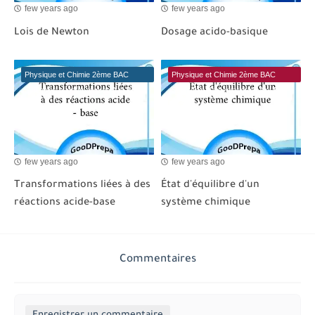
few years ago
few years ago
Lois de Newton
Dosage acido-basique
Physique et Chimie 2ème BAC
Physique et Chimie 2ème BAC
Sciences Mathématiques A et B
Sciences Mathématiques A et B
BIOF
BIOF
few years ago
few years ago
Transformations liées à des
État d'équilibre d'un
réactions acide-base
système chimique
Commentaires