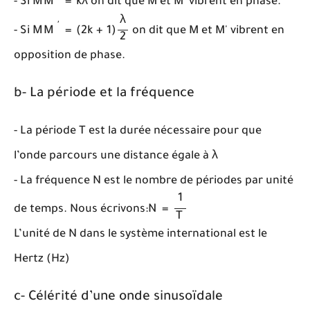
- Si
M
M
=
k
λ
on dit que M et M' vibrent en phase.
M
M
′
=
(
2
k
+
1
)
λ
2
λ
′
- Si
M
M
=
(
2
k
+
1
)
on dit que M et M' vibrent en
2
opposition de phase.
b- La période et la fréquence
- La période T est la durée nécessaire pour que
λ
l’onde parcours une distance égale à
λ
- La fréquence N est le nombre de périodes par unité
N
=
1
T
1
de temps. Nous écrivons:
N
=
T
L’unité de N dans le système international est le
Hertz (Hz)
c- Célérité d’une onde sinusoïdale