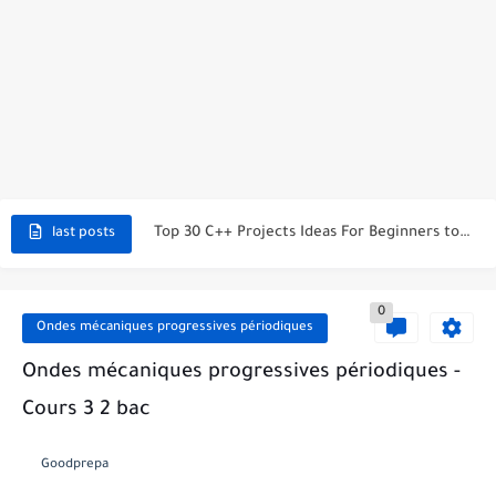
C++ Student Grade Tracker Project with code source
C++ Currency Converter Project with code source
C++ Number Guessing Game Project
Top 30 C++ Projects Ideas For Beginners to Advanced
last posts
C++ Simple Text Editor Project
C++ program to make a simple calculator project
0
Ondes mécaniques progressives périodiques
La Communication Oral en PDF
Ondes mécaniques progressives périodiques -
366 jours pour mieux vous exprimer en français en PDF
Cours 3 2 bac
Transformations spontanées dans les piles et production d'énergie 2bac
Goodprepa
Chute libre verticale d’un solide