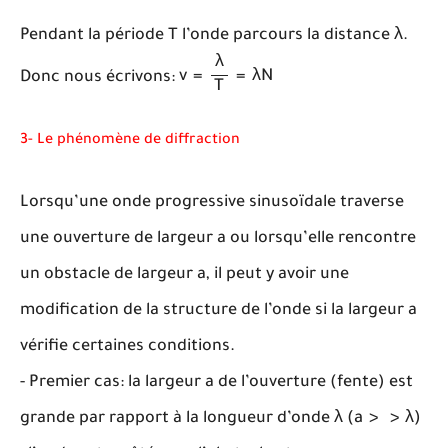
λ
Pendant la période T l’onde parcours la distance
λ
.
v
=
λ
T
=
λ
N
λ
Donc nous écrivons:
v
=
=
λ
N
T
3- Le phénomène de diffraction
Lorsqu’une onde progressive sinusoïdale traverse
une ouverture de largeur a ou lorsqu’elle rencontre
un obstacle de largeur a, il peut y avoir une
modification de la structure de l’onde si la largeur a
vérifie certaines conditions.
- Premier cas: la largeur a de l’ouverture (fente) est
λ
(
a
>
>
λ
)
grande par rapport à la longueur d’onde
λ
(
a
>
>
λ
)