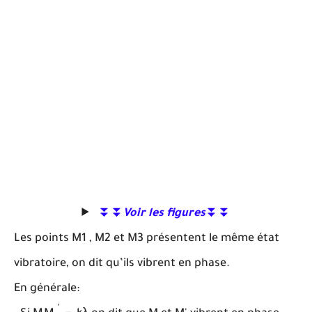
⏬⏬
Voir les figures
⏬⏬
Les points M1 , M2 et M3 présentent le même état
vibratoire, on dit qu’ils vibrent en phase.
En générale:
M
M
′
=
k
λ
′