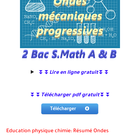
⏬⏬
Lire en ligne gratuit
⏬⏬
⏬⏬
Télécharger pdf gratuit
⏬⏬
Education physique chimie: Résumé Ondes