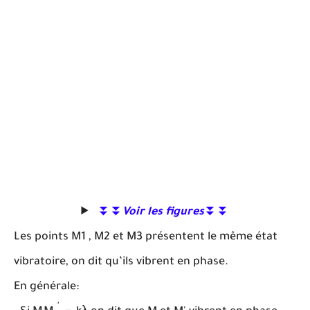
⏬⏬
Voir les figures
⏬⏬
Les points M1 , M2 et M3 présentent le même état
vibratoire, on dit qu’ils vibrent en phase.
En générale:
M
M
′
=
k
λ
′