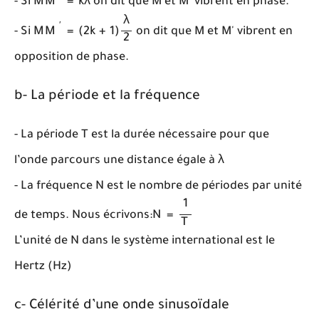
- Si
M
M
=
k
λ
on dit que M et M' vibrent en phase.
M
M
′
=
(
2
k
+
1
)
λ
2
λ
′
- Si
M
M
=
(
2
k
+
1
)
on dit que M et M' vibrent en
2
opposition de phase.
b- La période et la fréquence
- La période T est la durée nécessaire pour que
λ
l’onde parcours une distance égale à
λ
- La fréquence N est le nombre de périodes par unité
N
=
1
T
1
de temps. Nous écrivons:
N
=
T
L’unité de N dans le système international est le
Hertz (Hz)
c- Célérité d’une onde sinusoïdale