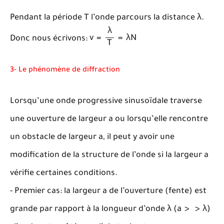
λ
Pendant la période T l’onde parcours la distance
λ
.
v
=
λ
T
=
λ
N
λ
Donc nous écrivons:
v
=
=
λ
N
T
3- Le phénomène de diffraction
Lorsqu’une onde progressive sinusoïdale traverse
une ouverture de largeur a ou lorsqu’elle rencontre
un obstacle de largeur a, il peut y avoir une
modification de la structure de l’onde si la largeur a
vérifie certaines conditions.
- Premier cas: la largeur a de l’ouverture (fente) est
λ
(
a
>
>
λ
)
grande par rapport à la longueur d’onde
λ
(
a
>
>
λ
)