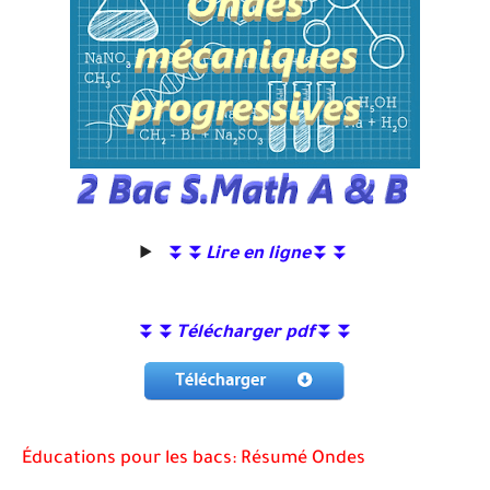
⏬⏬
Lire en ligne
⏬⏬
⏬⏬
Télécharger pdf
⏬⏬
Éducations pour les bacs: Résumé Ondes