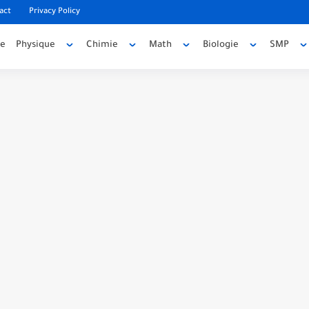
act
Privacy Policy
ée
Physique
Chimie
Math
Biologie
SMP
code source
e source