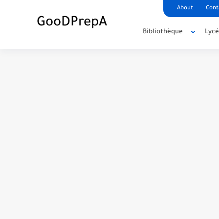
About
Cont
GooDPrepA
Bibliothèque
Lyc
C++ Student Grade Tracker Project with 
C++ Currency Converter Project with cod