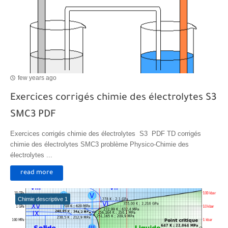
Transformations spontanées dans les piles et production d'énergie 2bac
Chute libre verticale d’un solide
few years ago
Exercices corrigés chimie des électrolytes S3
SMC3 PDF
Exercices corrigés chimie des électrolytes S3 PDF TD corrigés
chimie des électrolytes SMC3 problème Physico-Chimie des
électrolytes ...
read more
Chimie descriptive 1