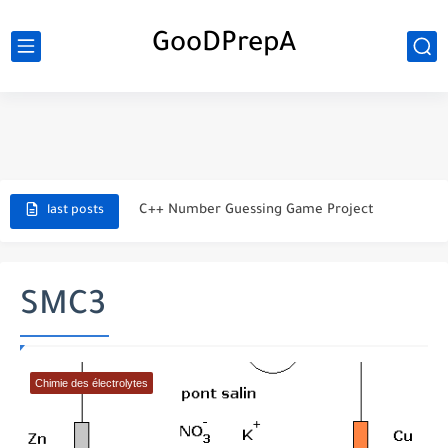
GooDPrepA
C++ Student Grade Tracker Project with code source
C++ Currency Converter Project with code source
C++ Number Guessing Game Project
last posts
Top 30 C++ Projects Ideas For Beginners to Advanced
C++ Simple Text Editor Project
SMC3
C++ program to make a simple calculator project
La Communication Oral en PDF
Chimie des électrolytes
366 jours pour mieux vous exprimer en français en PDF