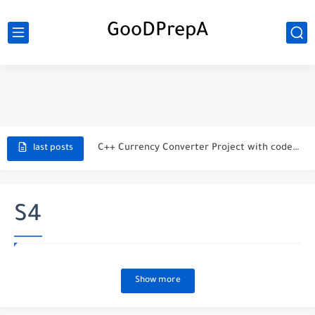
GooDPrepA
C++ Student Grade Tracker Project with code source
C++ Currency Converter Project with code source
last posts
C++ Number Guessing Game Project
Top 30 C++ Projects Ideas For Beginners to Advanced
S4
C++ Simple Text Editor Project
C++ program to make a simple calculator project
Show more
La Communication Oral en PDF