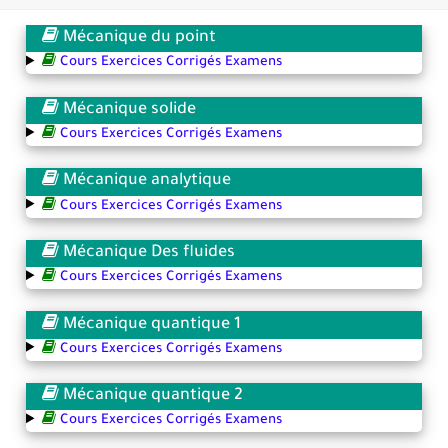
366 jours pour mieux vous exprimer en français en PDF
Mécanique du point
Transformations spontanées dans les piles et production d'énergie 2bac
Cours Exercices Corrigés Examens
Chute libre verticale d’un solide
Mécanique solide
Cours Exercices Corrigés Examens
Mécanique analytique
Cours Exercices Corrigés Examens
Mécanique Des fluides
Cours Exercices Corrigés Examens
Mécanique quantique 1
Cours Exercices Corrigés Examens
Mécanique quantique 2
Cours Exercices Corrigés Examens