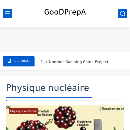
GooDPrepA
C++ Student Grade Tracker Project with code source
C++ Currency Converter Project with code source
C++ Number Guessing Game Project
last posts
Top 30 C++ Projects Ideas For Beginners to Advanced
C++ Simple Text Editor Project
Physique nucléaire
C++ program to make a simple calculator project
La Communication Oral en PDF
Physique nucléaire
366 jours pour mieux vous exprimer en français en PDF