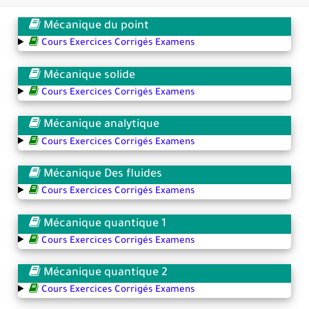
366 jours pour mieux vous exprimer en français en PDF
Mécanique du point
Transformations spontanées dans les piles et production d'énergie 2bac
Cours Exercices Corrigés Examens
Chute libre verticale d’un solide
Mécanique solide
Cours Exercices Corrigés Examens
Mécanique analytique
Cours Exercices Corrigés Examens
Mécanique Des fluides
Cours Exercices Corrigés Examens
Mécanique quantique 1
Cours Exercices Corrigés Examens
Mécanique quantique 2
Cours Exercices Corrigés Examens