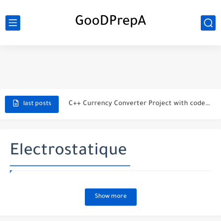
GooDPrepA
C++ Student Grade Tracker Project with code source
C++ Currency Converter Project with code source
last posts
C++ Number Guessing Game Project
Top 30 C++ Projects Ideas For Beginners to Advanced
Electrostatique
C++ Simple Text Editor Project
C++ program to make a simple calculator project
Show more
La Communication Oral en PDF