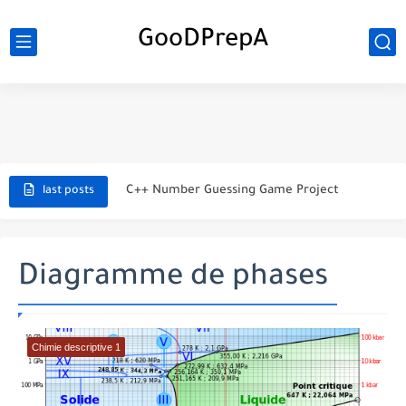
GooDPrepA
C++ Student Grade Tracker Project with code source
C++ Currency Converter Project with code source
C++ Number Guessing Game Project
last posts
Top 30 C++ Projects Ideas For Beginners to Advanced
C++ Simple Text Editor Project
Diagramme de phases
C++ program to make a simple calculator project
La Communication Oral en PDF
Chimie descriptive 1
366 jours pour mieux vous exprimer en français en PDF