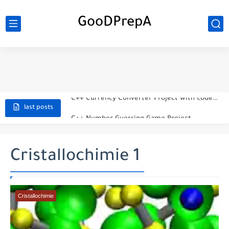
GooDPrepA
C++ Student Grade Tracker Project with code source
C++ Currency Converter Project with code source
C++ Number Guessing Game Project
last posts
Top 30 C++ Projects Ideas For Beginners to Advanced
C++ Simple Text Editor Project
Cristallochimie 1
C++ program to make a simple calculator project
La Communication Oral en PDF
Cristallochimie
366 jours pour mieux vous exprimer en français en PDF