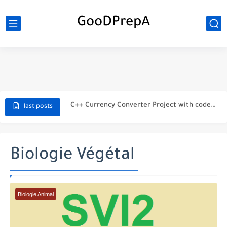
GooDPrepA
C++ Student Grade Tracker Project with code source
C++ Currency Converter Project with code source
C++ Number Guessing Game Project
last posts
Top 30 C++ Projects Ideas For Beginners to Advanced
C++ Simple Text Editor Project
Biologie Végétal
C++ program to make a simple calculator project
La Communication Oral en PDF
Biologie Animal
366 jours pour mieux vous exprimer en français en PDF