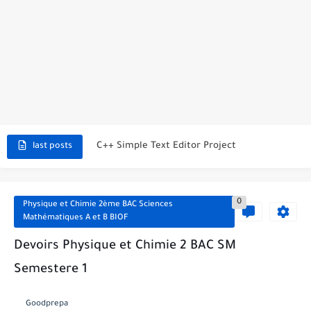
C++ Student Grade Tracker Project with code source
C++ Currency Converter Project with code source
C++ Number Guessing Game Project
Top 30 C++ Projects Ideas For Beginners to Advanced
C++ Simple Text Editor Project
last posts
C++ program to make a simple calculator project
La Communication Oral en PDF
0
Physique et Chimie 2ème BAC Sciences
Mathématiques A et B BIOF
366 jours pour mieux vous exprimer en français en PDF
Devoirs Physique et Chimie 2 BAC SM
Transformations spontanées dans les piles et production d'énergie 2bac
Semestere 1
Chute libre verticale d’un solide
Goodprepa