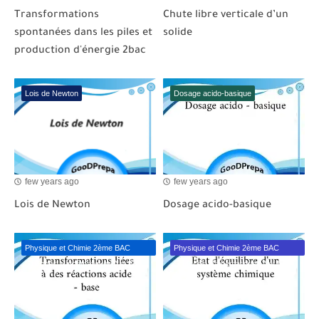
Transformations
Chute libre verticale d’un
spontanées dans les piles et
solide
production d'énergie 2bac
Lois de Newton
Dosage acido-basique
few years ago
few years ago
Lois de Newton
Dosage acido-basique
Physique et Chimie 2ème BAC
Physique et Chimie 2ème BAC
Sciences Mathématiques A et B
Sciences Mathématiques A et B
BIOF
BIOF