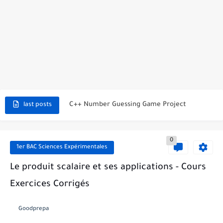
C++ Student Grade Tracker Project with code source
C++ Currency Converter Project with code source
C++ Number Guessing Game Project
last posts
Top 30 C++ Projects Ideas For Beginners to Advanced
0
C++ Simple Text Editor Project
1er BAC Sciences Expérimentales
C++ program to make a simple calculator project
Le produit scalaire et ses applications - Cours
Exercices Corrigés
La Communication Oral en PDF
366 jours pour mieux vous exprimer en français en PDF
Goodprepa