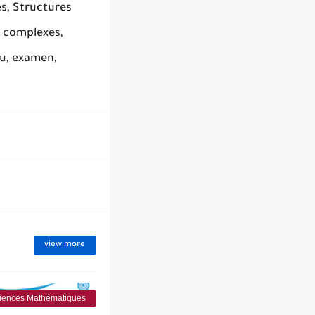
és, Structures
s complexes,
nu, examen,
view more
iences Mathématiques