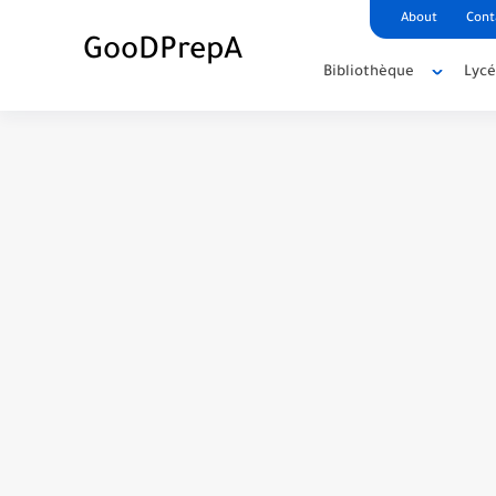
About
Cont
GooDPrepA
Bibliothèque
Lyc
C++ Student Grade Tracker Project with 
C++ Currency Converter Project with cod