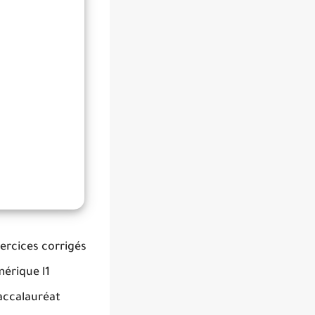
ercices corrigés
mérique l1
accalauréat