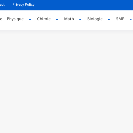
act
Privacy Policy
ée
Physique
Chimie
Math
Biologie
SMP
code source
e source