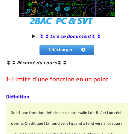
⏬⏬
Lire ce document
⏬⏬
⏬⏬
Résumé du cours
⏬⏬
1- Limite d’une fonction en un point
Définition
f
l
Soit
f
une fonction définie sur un intervalle I de ℝ, 𝐼 et
l
un réel
f
(
x
)
l
donné. On dit que
f
(
x
)
tend vers
l
quand x tend vers a lorsque :
f
(
x
)
l