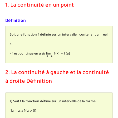
1. La continuité en un point
Définition
f
Soit une fonction
f
définie sur un intervalle I contenant un réel
a
a
.
f
lim
x
→
a
f
(
x
)
=
f
(
a
)
a
-
f
est continue en
a
si:
lim
f
(
x
)
=
f
(
a
)
x
→
a
2. La continuité à gauche et la continuité
à droite Définition
1) Soit f la fonction définie sur un intervalle de la forme
]
a
-
α
;
a
]
(
α
>
0
)
]
a
−
α
;
a
]
(
α
>
0
)