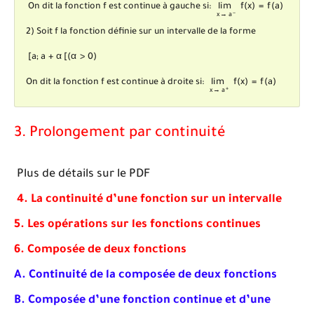
lim
x
→
a
-
f
(
x
)
=
f
(
a
)
On dit la fonction f est continue à gauche si:
lim
f
(
x
)
=
f
(
a
)
−
x
→
a
2) Soit f la fonction définie sur un intervalle de la forme
[
a
;
a
+
α
[
(
α
>
0
)
[
a
;
a
+
α
[
(
α
>
0
)
lim
x
→
a
+
f
(
x
)
=
f
(
a
)
On dit la fonction f est continue à droite si:
lim
f
(
x
)
=
f
(
a
)
+
x
→
a
3. Prolongement par continuité
Plus de détails sur le PDF
4. La continuité d’une fonction sur un intervalle
5. Les opérations sur les fonctions continues
6. Composée de deux fonctions
A. Continuité de la composée de deux fonctions
B. Composée d’une fonction continue et d’une