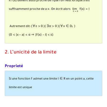
«
f
(
x
)
devient aussi proche de
l
que l'on veut lorsque x est
lim
x
→
a
f
(
x
)
=
l
suffisamment proche de a ». On écrit alors
lim
f
(
x
)
=
l
x
→
a
(
∀
x
∈
D
f
)
(
∀
ε
>
0
)
(
∃
α
>
0
)
Autrement dit:
(
∀
ε
>
0
)
(
∃
α
>
0
)
(
∀
x
∈
D
)
f
(
0
<
|
x
-
a
|
<
α
⇒
|
f
(
x
)
-
l
|
<
ε
)
(
0
<
|
x
−
a
|
<
α
⇒
|
f
(
x
)
−
l
|
<
ε
)
2. L’unicité de la limite
Proprieté
f
l
∈
ℝ
Si une fonction
f
admet une limite
l
∈
R
en un point a, cette
limite est unique