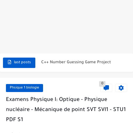
C++ Student Grade Tracker Project with code source
C++ Currency Converter Project with code source
C++ Number Guessing Game Project
last posts
Top 30 C++ Projects Ideas For Beginners to Advanced
0
C++ Simple Text Editor Project
Phsique 1 biologie
C++ program to make a simple calculator project
Examens Physique I: Optique - Physique
nucléaire - Mécanique de point SVT SVI1 - STU1
La Communication Oral en PDF
PDF S1
366 jours pour mieux vous exprimer en français en PDF