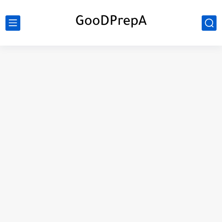
GooDPrepA
C++ Student Grade Tracker Project with code source