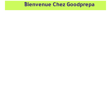
ِBienvenue Chez Goodprepa