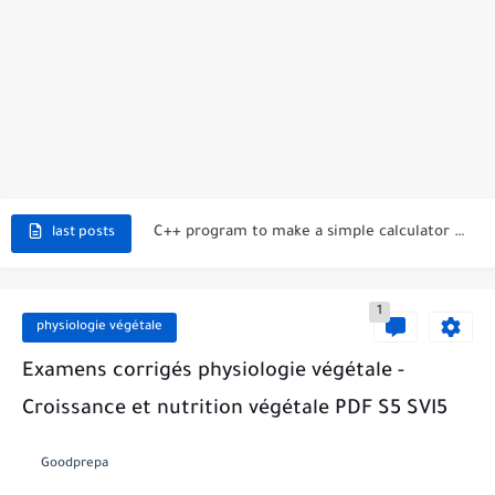
C++ Currency Converter Project with code source
C++ Number Guessing Game Project
Top 30 C++ Projects Ideas For Beginners to Advanced
C++ Simple Text Editor Project
C++ program to make a simple calculator project
last posts
La Communication Oral en PDF
366 jours pour mieux vous exprimer en français en PDF
1
Transformations spontanées dans les piles et production d'énergie 2bac
physiologie végétale
Examens corrigés physiologie végétale -
Chute libre verticale d’un solide
Croissance et nutrition végétale PDF S5 SVI5
Goodprepa