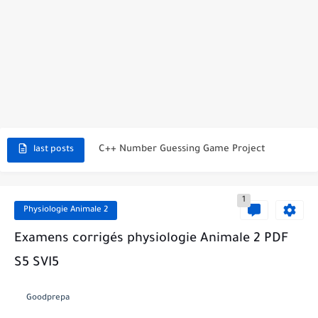
C++ Student Grade Tracker Project with code source
C++ Currency Converter Project with code source
C++ Number Guessing Game Project
last posts
Top 30 C++ Projects Ideas For Beginners to Advanced
1
C++ Simple Text Editor Project
Physiologie Animale 2
C++ program to make a simple calculator project
Examens corrigés physiologie Animale 2 PDF
S5 SVI5
La Communication Oral en PDF
366 jours pour mieux vous exprimer en français en PDF
Goodprepa