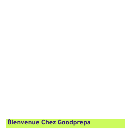
ِBienvenue Chez Goodprepa