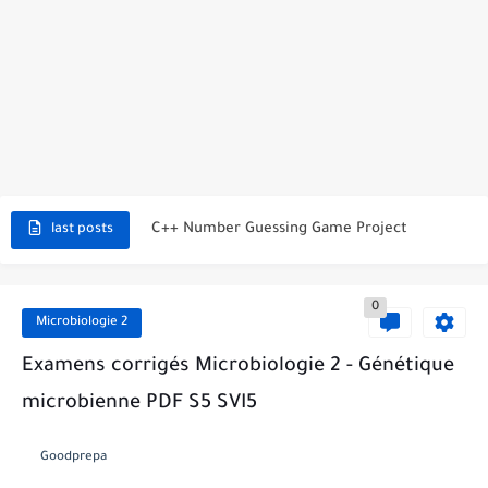
C++ Student Grade Tracker Project with code source
C++ Currency Converter Project with code source
C++ Number Guessing Game Project
last posts
Top 30 C++ Projects Ideas For Beginners to Advanced
0
C++ Simple Text Editor Project
Microbiologie 2
C++ program to make a simple calculator project
Examens corrigés Microbiologie 2 - Génétique
microbienne PDF S5 SVI5
La Communication Oral en PDF
366 jours pour mieux vous exprimer en français en PDF
Goodprepa