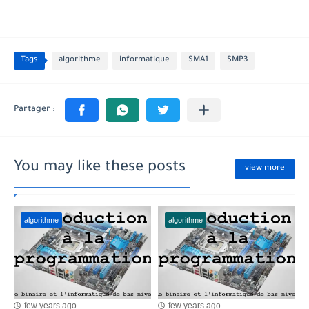
Tags
algorithme
informatique
SMA1
SMP3
You may like these posts
view more
algorithme
algorithme
few years ago
few years ago