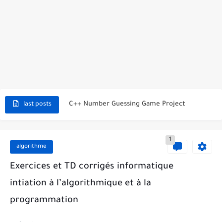
C++ Student Grade Tracker Project with code source
C++ Currency Converter Project with code source
C++ Number Guessing Game Project
last posts
Top 30 C++ Projects Ideas For Beginners to Advanced
1
C++ Simple Text Editor Project
algorithme
C++ program to make a simple calculator project
Exercices et TD corrigés informatique
intiation à l’algorithmique et à la
La Communication Oral en PDF
programmation
366 jours pour mieux vous exprimer en français en PDF