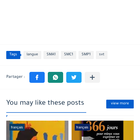
Tags
langue
SMA1
SMC1
SMP1
svt
You may like these posts
view more
français
français