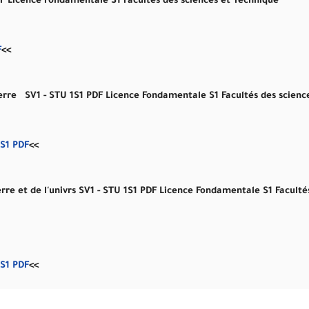
DF
Licence Fondamentale S1 Facultés des sciences et Technique
F
<<
Terre
SV1 - STU 1S1
PDF
Licence Fondamentale S1 Facultés des scienc
 S1
PDF
<<
re et de l'univrs SV1 - STU 1S1
PDF
Licence Fondamentale S1 Facultés
 S1
PDF
<<