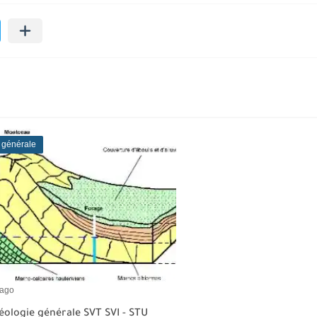
 générale
 ago
éologie générale SVT SVI - STU