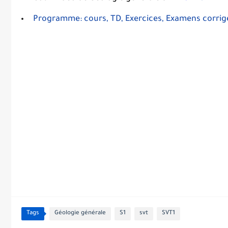
Programme: cours, TD, Exercices, Examens corrigés
Tags
Géologie générale
S1
svt
SVT1