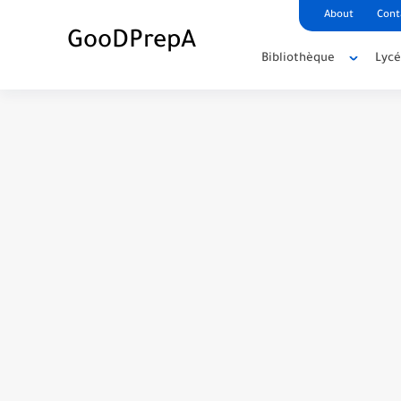
About
Cont
GooDPrepA
Bibliothèque
Lyc
C++ Student Grade Tracker Project with 
C++ Currency Converter Project with cod