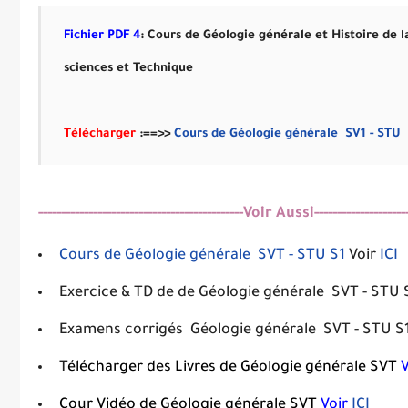
Fichier PDF 4
: Cours
de Géologie générale et Histoire de l
sciences et Technique
Télécharger
:==>>
Cours
de Géologie générale SV1 - STU
---------------------------------------------Voir Aussi----------------------
Cours de Géologie générale SVT - STU S1
Voir
ICI
Exercice & TD
de de Géologie générale SVT - STU S1
Examens corrigés
Géologie générale SVT - STU S
T
élécharger des Livres de Géologie générale
SVT
V
C
our Vidéo de Géologie générale
SVT
Voir
ICI