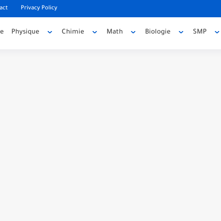
act
Privacy Policy
ée
Physique
Chimie
Math
Biologie
SMP
code source
e source