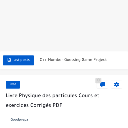
C++ Student Grade Tracker Project with code source
C++ Currency Converter Project with code source
C++ Number Guessing Game Project
last posts
Top 30 C++ Projects Ideas For Beginners to Advanced
0
C++ Simple Text Editor Project
livre
C++ program to make a simple calculator project
Livre Physique des particules Cours et
exercices Corrigés PDF
La Communication Oral en PDF
366 jours pour mieux vous exprimer en français en PDF
Goodprepa