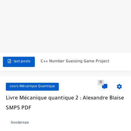
C++ Student Grade Tracker Project with code source
C++ Currency Converter Project with code source
C++ Number Guessing Game Project
last posts
Top 30 C++ Projects Ideas For Beginners to Advanced
0
C++ Simple Text Editor Project
cours Mécanique Quantique
C++ program to make a simple calculator project
Livre Mécanique quantique 2 : Alexandre Blaise
La Communication Oral en PDF
SMP5 PDF
366 jours pour mieux vous exprimer en français en PDF
Goodprepa