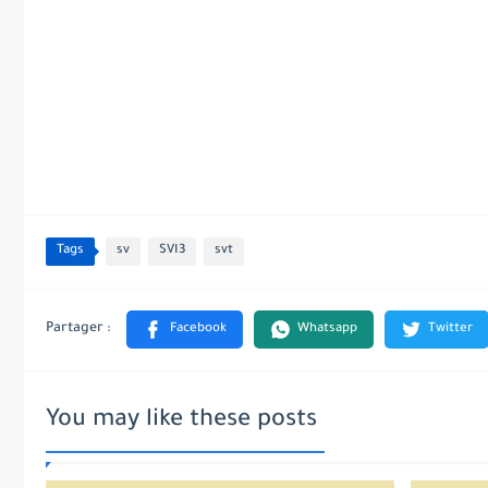
Tags
sv
SVI3
svt
You may like these posts