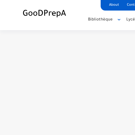
About
Cont
GooDPrepA
Bibliothèque
Lyc
C++ Student Grade Tracker Project with 
C++ Currency Converter Project with cod