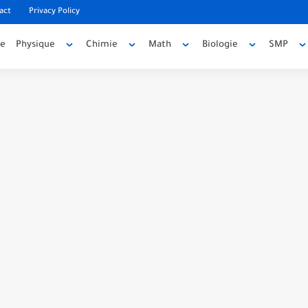
act
Privacy Policy
ée
Physique
Chimie
Math
Biologie
SMP
code source
e source