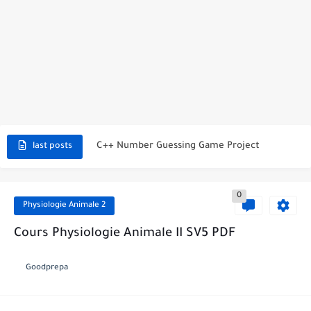
C++ Student Grade Tracker Project with code source
C++ Currency Converter Project with code source
C++ Number Guessing Game Project
last posts
Top 30 C++ Projects Ideas For Beginners to Advanced
0
C++ Simple Text Editor Project
Physiologie Animale 2
C++ program to make a simple calculator project
Cours Physiologie Animale II SV5 PDF
La Communication Oral en PDF
Goodprepa
366 jours pour mieux vous exprimer en français en PDF