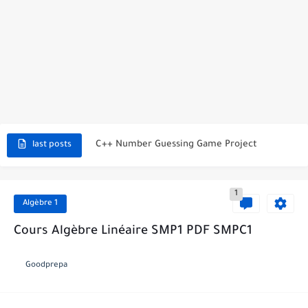
C++ Student Grade Tracker Project with code source
C++ Currency Converter Project with code source
C++ Number Guessing Game Project
last posts
Top 30 C++ Projects Ideas For Beginners to Advanced
1
C++ Simple Text Editor Project
Algèbre 1
C++ program to make a simple calculator project
Cours Algèbre Linéaire SMP1 PDF SMPC1
La Communication Oral en PDF
Goodprepa
366 jours pour mieux vous exprimer en français en PDF