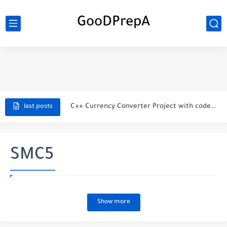
GooDPrepA
C++ Student Grade Tracker Project with code source
C++ Currency Converter Project with code source
last posts
C++ Number Guessing Game Project
Top 30 C++ Projects Ideas For Beginners to Advanced
SMC5
C++ Simple Text Editor Project
C++ program to make a simple calculator project
Show more
La Communication Oral en PDF
366 jours pour mieux vous exprimer en français en PDF