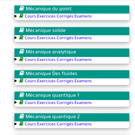
Mécanique du point
Transformations spontanées dans les pile
Cours Exercices Corrigés Examens
Chute libre verticale d’un solide
Mécanique solide
Cours Exercices Corrigés Examens
Mécanique analytique
Cours Exercices Corrigés Examens
Mécanique Des fluides
Cours Exercices Corrigés Examens
Mécanique quantique 1
Cours Exercices Corrigés Examens
Mécanique quantique 2
Cours Exercices Corrigés Examens