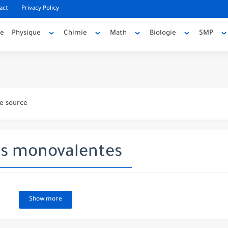
act
Privacy Policy
ée
Physique
Chimie
Math
Biologie
SMP
code source
e source
to Advanced
ns monovalentes
 project
Show more
ançais en PDF