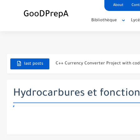
About
Cont
GooDPrepA
Bibliothèque
Lyc
C++ Student Grade Tracker Project with 
C++ Currency Converter Project with cod
last posts
C++ Number Guessing Game Project
Top 30 C++ Projects Ideas For Beginners 
Hydrocarbures et fonctio
C++ Simple Text Editor Project
C++ program to make a simple calculator
La Communication Oral en PDF
366 jours pour mieux vous exprimer en fr