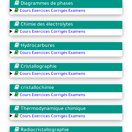
Diagrammes de phases
Cours Exercices Corrigés Examens
Chimie des électrolytes
Cours Exercices Corrigés Examens
Hydrocarbures
Cours Exercices Corrigés Examens
Cristallographie
Cours Exercices Corrigés Examens
cristallochimie
Cours Exercices Corrigés Examens
Thermodynamique chimique
Cours Exercices Corrigés Examens
Radiocristallographie